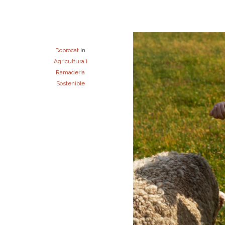
Doprocat
In
Agricultura i
Ramaderia
Sostenible