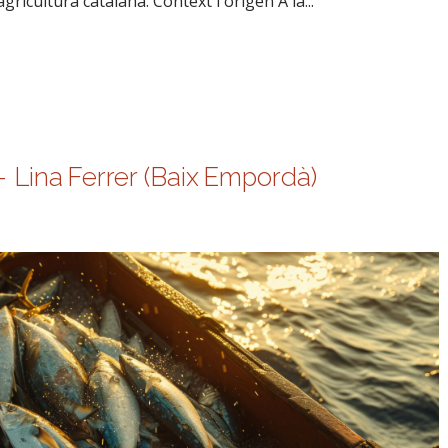
gricultura catalana. Context i origen A la...
– Lina Ferrer (Baix Empordà)