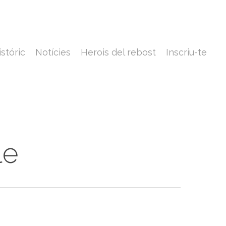
istóric
Notícies
Herois del rebost
Inscriu-te
le