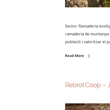
Sector: Ramaderia ecolò
ramaderia de muntanya e
població i valoritzar el pa
Read More
Rebrot Coop – Jú