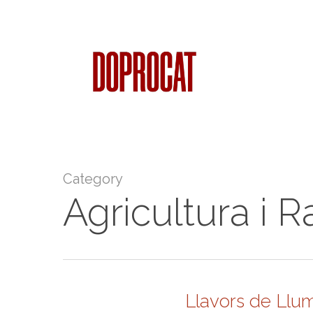
Skip
to
main
content
Category
Agricultura i 
Llavors de Llu