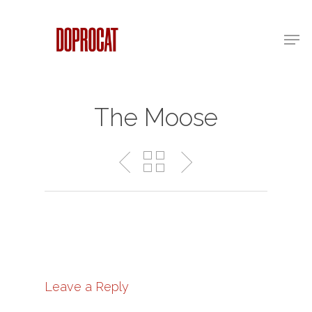
Skip
Men
to
main
content
The Moose
Leave a Reply